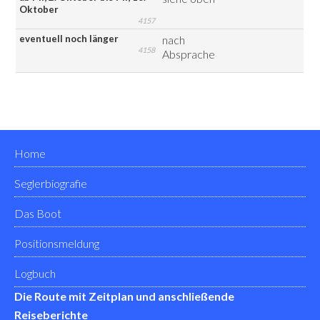
Oktober
4157
eventuell noch länger
nach
4158
Absprache
Home
Seglerbiografie
Das Boot
Positionsmeldung
Logbuch
Die Route mit Zeitplan und anschließende
Reiseberichte