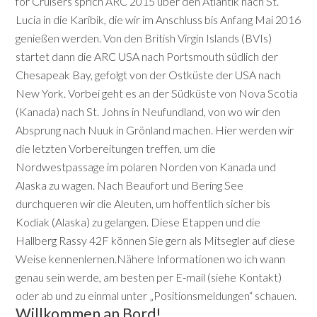
for Cruisers sprich ARC 2015 über den Atlantik nach St.
Lucia in die Karibik, die wir im Anschluss bis Anfang Mai 2016
genießen werden. Von den British Virgin Islands (BVIs)
startet dann die ARC USA nach Portsmouth südlich der
Chesapeak Bay, gefolgt von der Ostküste der USA nach
New York. Vorbei geht es an der Südküste von Nova Scotia
(Kanada) nach St. Johns in Neufundland, von wo wir den
Absprung nach Nuuk in Grönland machen. Hier werden wir
die letzten Vorbereitungen treffen, um die
Nordwestpassage im polaren Norden von Kanada und
Alaska zu wagen. Nach Beaufort und Bering See
durchqueren wir die Aleuten, um hoffentlich sicher bis
Kodiak (Alaska) zu gelangen. Diese Etappen und die
Hallberg Rassy 42F können Sie gern als Mitsegler auf diese
Weise kennenlernen.Nähere Informationen wo ich wann
genau sein werde, am besten per E-mail (siehe Kontakt)
oder ab und zu einmal unter „Positionsmeldungen“ schauen.
Willkommen an Bord!